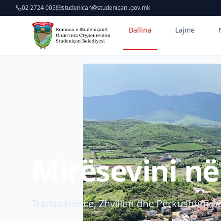
02 2724 005
studenican@studenicani.gov.mk
Ballina
Lajme
Mirësevini n
Transparencë, Zhvillim dhe Përkushtim pë