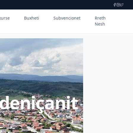
kurse
Buxheti
Subvencionet
Rreth
Nesh
deniçanit