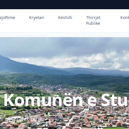
Njoftime
Kryetari
Këshilli
Thirrjet
Kon
Publike
ë Komunën e Stu
r qytetarët tanë.