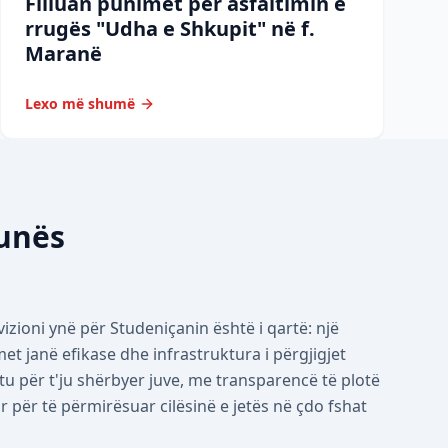
Filluan punimet për asfaltimin e
rrugës "Udha e Shkupit" në f.
Maranë
Lexo më shumë
munës
izioni ynë për Studeniçanin është i qartë: një
 janë efikase dhe infrastruktura i përgjigjet
tu për t'ju shërbyer juve, me transparencë të plotë
për të përmirësuar cilësinë e jetës në çdo fshat