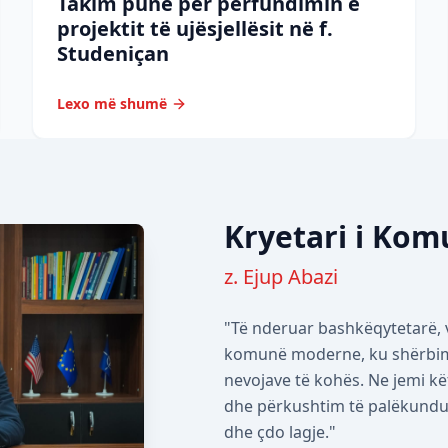
Takim pune për përfundimin e
projektit të ujësjellësit në f.
Studeniçan
Lexo më shumë
Kryetari i Ko
z. Ejup Abazi
"Të nderuar bashkëqytetarë, v
komunë moderne, ku shërbimet
nevojave të kohës. Ne jemi kë
dhe përkushtim të palëkundur 
dhe çdo lagje."