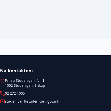
Na Kontaktoni
Fshati Studeniçan, Nr. 1
1052 Studeniçan, Shkup
02 2724 005
studenican@studenicani.gov.mk