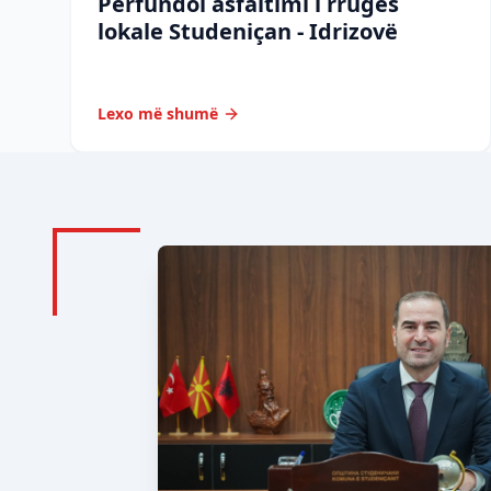
Përfundoi asfaltimi i rrugës
lokale Studeniçan - Idrizovë
Lexo më shumë