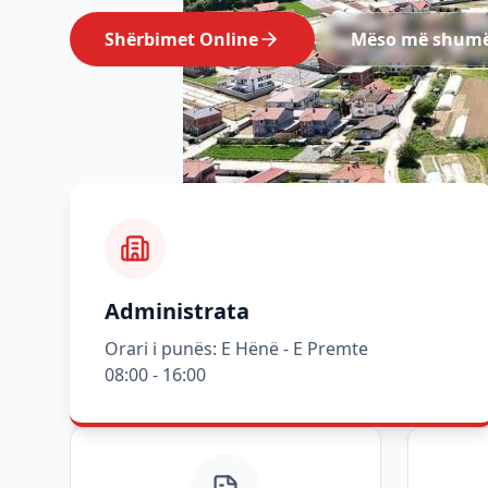
Shërbimet Online
Mëso më shum
Administrata
Orari i punës: E Hënë - E Premte
08:00 - 16:00