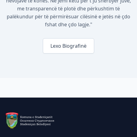
nevojave të kohës. Ne jemi këtu për t'ju shërbyer juve,
me transparencë të plotë dhe përkushtim të
palëkundur për të përmirësuar cilësinë e jetës në çdo
fshat dhe çdo lagje."
Lexo Biografinë