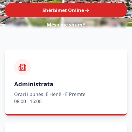
Shërbimet Online
Mëso më shumë
Administrata
Orari i punës: E Hënë - E Premte
08:00 - 16:00