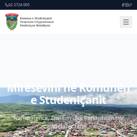
02 2724 005
Mirësevini në Komunën
e Studeniçanit
Transparencë, Zhvillim dhe Përkushtim për
qytetarët tanë.