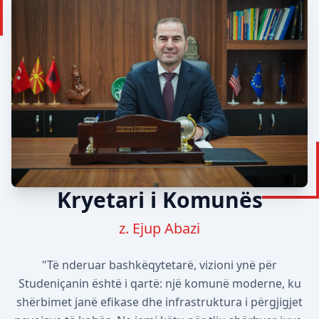
Kryetari i Komunës
z. Ejup Abazi
"Të nderuar bashkëqytetarë, vizioni ynë për
Studeniçanin është i qartë: një komunë moderne, ku
shërbimet janë efikase dhe infrastruktura i përgjigjet