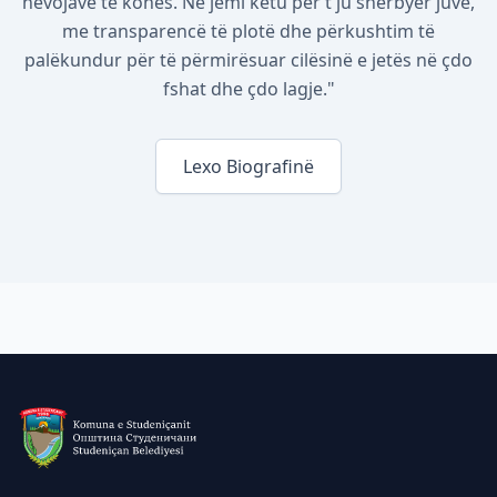
nevojave të kohës. Ne jemi këtu për t'ju shërbyer juve,
me transparencë të plotë dhe përkushtim të
palëkundur për të përmirësuar cilësinë e jetës në çdo
fshat dhe çdo lagje."
Lexo Biografinë