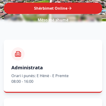
Shërbimet Online
Mëso më shumë
Administrata
Orari i punës: E Hënë - E Premte
08:00 - 16:00