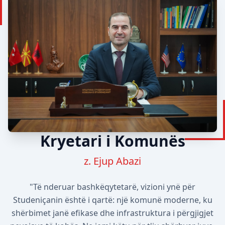
Kryetari i Komunës
z. Ejup Abazi
"Të nderuar bashkëqytetarë, vizioni ynë për
Studeniçanin është i qartë: një komunë moderne, ku
shërbimet janë efikase dhe infrastruktura i përgjigjet