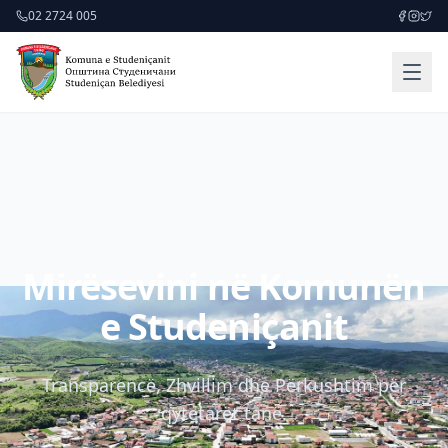
02 2724 005
Mirësevini në Komunën
e Studeniçanit
Transparencë, Zhvillim dhe Përkushtim për
qytetarët tanë.