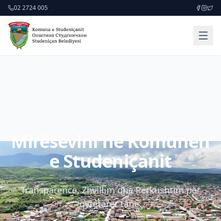
02 2724 005
Mirësevini në Komunën
e Studeniçanit
Transparencë, Zhvillim dhe Përkushtim për
qytetarët tanë.