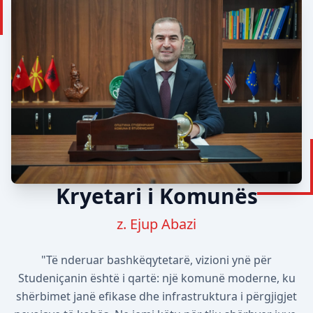
Kryetari i Komunës
z. Ejup Abazi
"Të nderuar bashkëqytetarë, vizioni ynë për
Studeniçanin është i qartë: një komunë moderne, ku
shërbimet janë efikase dhe infrastruktura i përgjigjet