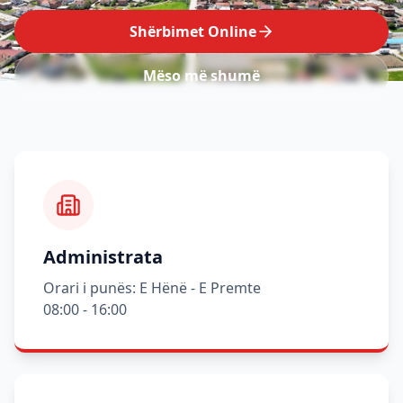
Shërbimet Online
Mëso më shumë
Administrata
Orari i punës: E Hënë - E Premte
08:00 - 16:00