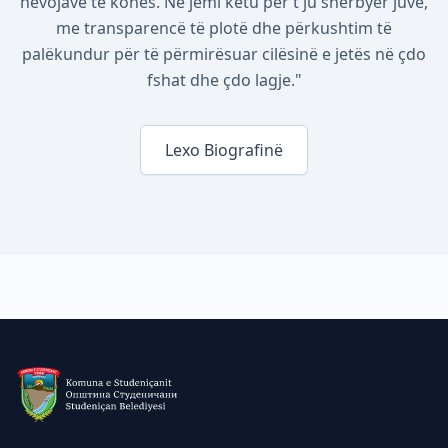
nevojave të kohës. Ne jemi këtu për t'ju shërbyer juve,
me transparencë të plotë dhe përkushtim të
palëkundur për të përmirësuar cilësinë e jetës në çdo
fshat dhe çdo lagje."
Lexo Biografinë