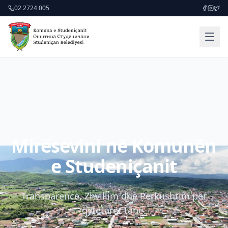
02 2724 005
Mirësevini në Komunën
e Studeniçanit
Transparencë, Zhvillim dhe Përkushtim për
qytetarët tanë.