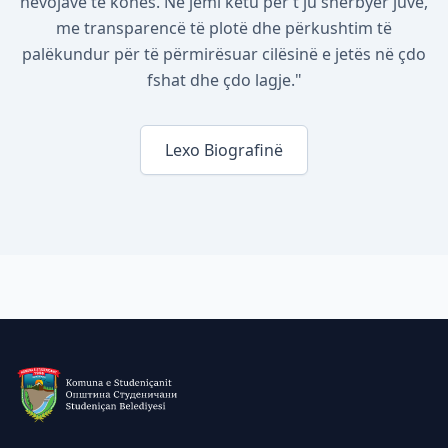
nevojave të kohës. Ne jemi këtu për t'ju shërbyer juve,
me transparencë të plotë dhe përkushtim të
palëkundur për të përmirësuar cilësinë e jetës në çdo
fshat dhe çdo lagje."
Lexo Biografinë