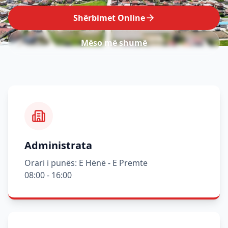
Shërbimet Online
Mëso më shumë
Administrata
Orari i punës: E Hënë - E Premte
08:00 - 16:00