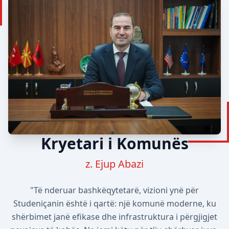
Kryetari i Komunës
z. Ejup Abazi
"Të nderuar bashkëqytetarë, vizioni ynë për
Studeniçanin është i qartë: një komunë moderne, ku
shërbimet janë efikase dhe infrastruktura i përgjigjet