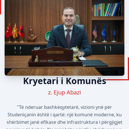
Kryetari i Komunës
z. Ejup Abazi
"Të nderuar bashkëqytetarë, vizioni ynë për
Studeniçanin është i qartë: një komunë moderne, ku
shërbimet janë efikase dhe infrastruktura i përgjigjet