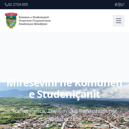
02 2724 005
Mirësevini në Komunën
e Studeniçanit
Transparencë, Zhvillim dhe Përkushtim për
qytetarët tanë.