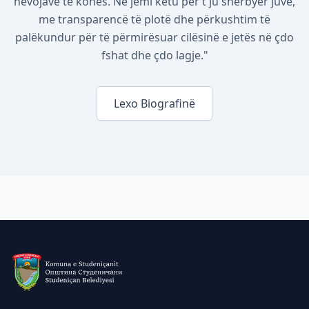
nevojave të kohës. Ne jemi këtu për t'ju shërbyer juve,
me transparencë të plotë dhe përkushtim të
palëkundur për të përmirësuar cilësinë e jetës në çdo
fshat dhe çdo lagje."
Lexo Biografinë