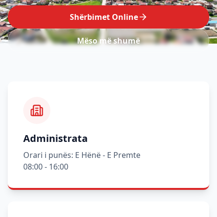
Shërbimet Online
Mëso më shumë
Administrata
Orari i punës: E Hënë - E Premte
08:00 - 16:00