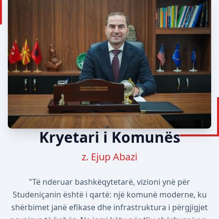
Kryetari i Komunës
z. Ejup Abazi
"Të nderuar bashkëqytetarë, vizioni ynë për
Studeniçanin është i qartë: një komunë moderne, ku
shërbimet janë efikase dhe infrastruktura i përgjigjet