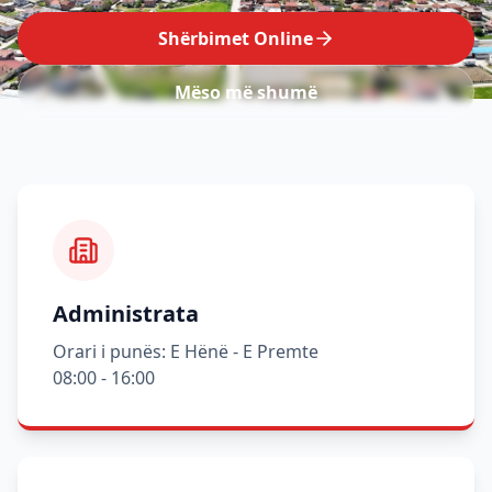
Shërbimet Online
Mëso më shumë
Administrata
Orari i punës: E Hënë - E Premte
08:00 - 16:00