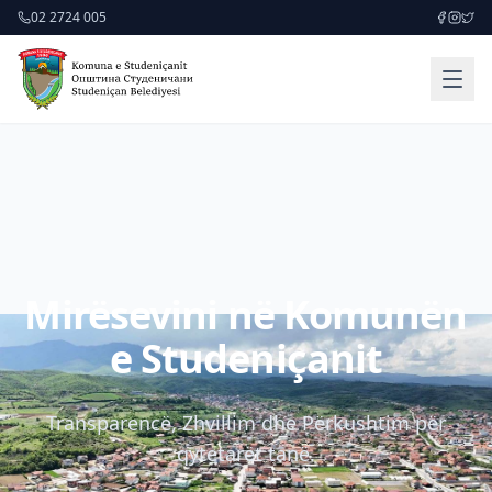
02 2724 005
Mirësevini në Komunën
e Studeniçanit
Transparencë, Zhvillim dhe Përkushtim për
qytetarët tanë.