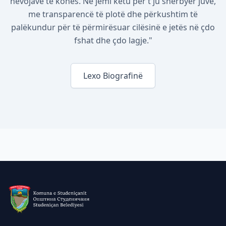
nevojave të kohës. Ne jemi këtu për t'ju shërbyer juve,
me transparencë të plotë dhe përkushtim të
palëkundur për të përmirësuar cilësinë e jetës në çdo
fshat dhe çdo lagje."
Lexo Biografinë