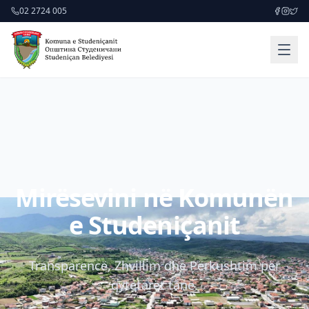
02 2724 005
Mirësevini në Komunën
e Studeniçanit
Transparencë, Zhvillim dhe Përkushtim për
qytetarët tanë.