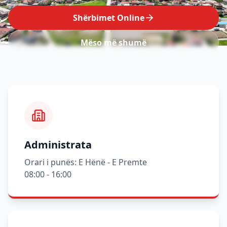
Shërbimet Online
Mëso më shumë
Administrata
Orari i punës: E Hënë - E Premte
08:00 - 16:00