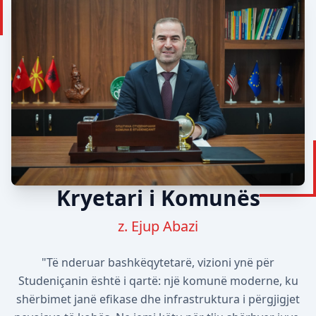
Kryetari i Komunës
z. Ejup Abazi
"Të nderuar bashkëqytetarë, vizioni ynë për
Studeniçanin është i qartë: një komunë moderne, ku
shërbimet janë efikase dhe infrastruktura i përgjigjet