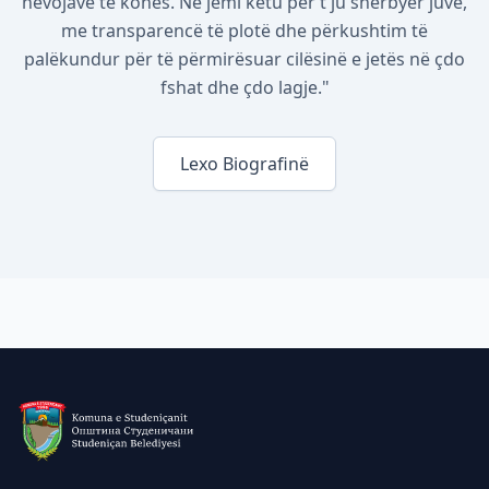
nevojave të kohës. Ne jemi këtu për t'ju shërbyer juve,
me transparencë të plotë dhe përkushtim të
palëkundur për të përmirësuar cilësinë e jetës në çdo
fshat dhe çdo lagje."
Lexo Biografinë