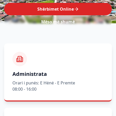
Shërbimet Online
Mëso më shumë
Administrata
Orari i punës: E Hënë - E Premte
08:00 - 16:00