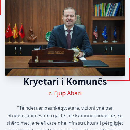
Kryetari i Komunës
z. Ejup Abazi
"Të nderuar bashkëqytetarë, vizioni ynë për
Studeniçanin është i qartë: një komunë moderne, ku
shërbimet janë efikase dhe infrastruktura i përgjigjet