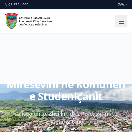
02 2724 005
Mirësevini në Komunën
e Studeniçanit
Transparencë, Zhvillim dhe Përkushtim për
qytetarët tanë.